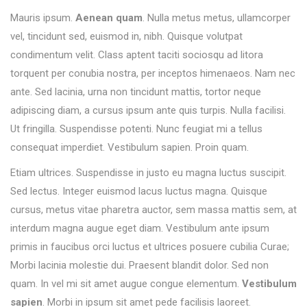
Mauris ipsum.
Aenean quam
. Nulla metus metus, ullamcorper
vel, tincidunt sed, euismod in, nibh. Quisque volutpat
condimentum velit. Class aptent taciti sociosqu ad litora
torquent per conubia nostra, per inceptos himenaeos. Nam nec
ante. Sed lacinia, urna non tincidunt mattis, tortor neque
adipiscing diam, a cursus ipsum ante quis turpis. Nulla facilisi.
Ut fringilla. Suspendisse potenti. Nunc feugiat mi a tellus
consequat imperdiet. Vestibulum sapien. Proin quam.
Etiam ultrices. Suspendisse in justo eu magna luctus suscipit.
Sed lectus. Integer euismod lacus luctus magna. Quisque
cursus, metus vitae pharetra auctor, sem massa mattis sem, at
interdum magna augue eget diam. Vestibulum ante ipsum
primis in faucibus orci luctus et ultrices posuere cubilia Curae;
Morbi lacinia molestie dui. Praesent blandit dolor. Sed non
quam. In vel mi sit amet augue congue elementum.
Vestibulum
sapien
. Morbi in ipsum sit amet pede facilisis laoreet.