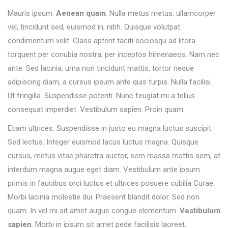
Mauris ipsum.
Aenean quam
. Nulla metus metus, ullamcorper
vel, tincidunt sed, euismod in, nibh. Quisque volutpat
condimentum velit. Class aptent taciti sociosqu ad litora
torquent per conubia nostra, per inceptos himenaeos. Nam nec
ante. Sed lacinia, urna non tincidunt mattis, tortor neque
adipiscing diam, a cursus ipsum ante quis turpis. Nulla facilisi.
Ut fringilla. Suspendisse potenti. Nunc feugiat mi a tellus
consequat imperdiet. Vestibulum sapien. Proin quam.
Etiam ultrices. Suspendisse in justo eu magna luctus suscipit.
Sed lectus. Integer euismod lacus luctus magna. Quisque
cursus, metus vitae pharetra auctor, sem massa mattis sem, at
interdum magna augue eget diam. Vestibulum ante ipsum
primis in faucibus orci luctus et ultrices posuere cubilia Curae;
Morbi lacinia molestie dui. Praesent blandit dolor. Sed non
quam. In vel mi sit amet augue congue elementum.
Vestibulum
sapien
. Morbi in ipsum sit amet pede facilisis laoreet.